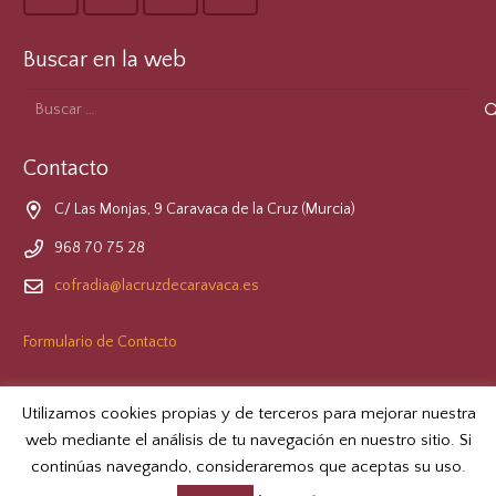
Buscar en la web
Buscar:
Contacto
C/ Las Monjas, 9 Caravaca de la Cruz (Murcia)
968 70 75 28
cofradia@lacruzdecaravaca.es
Formulario de Contacto
LOPD
Utilizamos cookies propias y de terceros para mejorar nuestra
web mediante el análisis de tu navegación en nuestro sitio. Si
continúas navegando, consideraremos que aceptas su uso.
© 2026 Real e Ilustre Cofradía de la Santísima y Vera Cruz de
Caravaca.
Aviso Legal
.