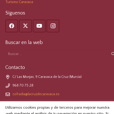
Turismo Caravaca
Síguenos
Buscar en la web
Buscar:
Contacto
C/ Las Monjas, 9 Caravaca de la Cruz (Murcia)
968 70 75 28
cofradia@lacruzdecaravaca.es
Formulario de Contacto
Utilizamos cookies propias y de terceros para mejorar nuestra
web mediante el análisis de tu navegación en nuestro sitio. Si