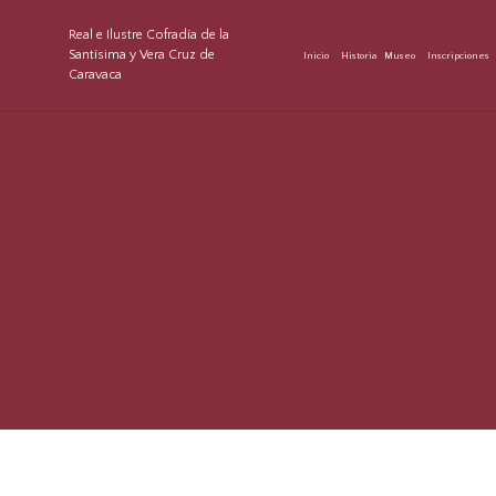
Real e Ilustre Cofradía de la
Santísima y Vera Cruz de
Inicio
Historia
Museo
Inscripciones
Caravaca