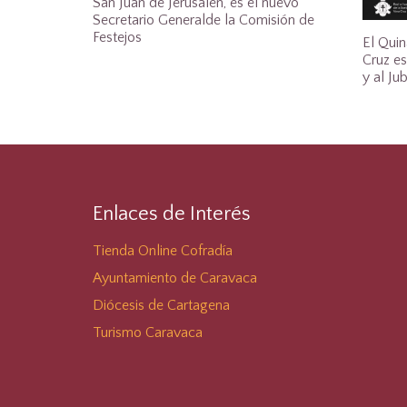
San Juan de Jerusalén, es el nuevo
Secretario Generalde la Comisión de
Festejos
El Quin
Cruz es
y al Ju
Enlaces de Interés
Tienda Online Cofradía
Ayuntamiento de Caravaca
Diócesis de Cartagena
Turismo Caravaca