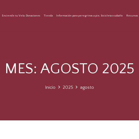
Enciende tu Vela. Donaciones
Tienda
Información para peregrinos a pie, bicicleta o caballo
Recursos 
MES:
AGOSTO 2025
Inicio
2025
agosto