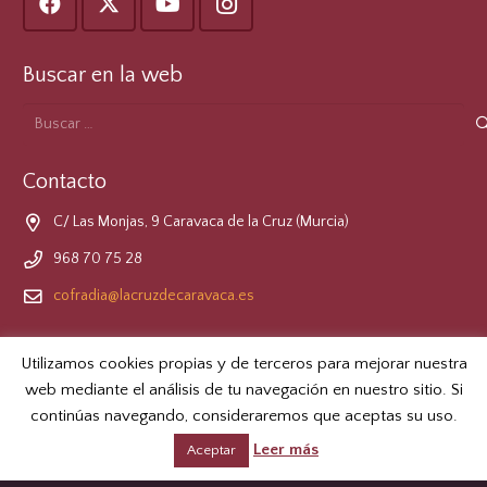
Buscar en la web
Buscar:
Contacto
C/ Las Monjas, 9 Caravaca de la Cruz (Murcia)
968 70 75 28
cofradia@lacruzdecaravaca.es
Formulario de Contacto
Utilizamos cookies propias y de terceros para mejorar nuestra
web mediante el análisis de tu navegación en nuestro sitio. Si
LOPD
continúas navegando, consideraremos que aceptas su uso.
Leer más
Aceptar
© 2026 Real e Ilustre Cofradía de la Santísima y Vera Cruz de