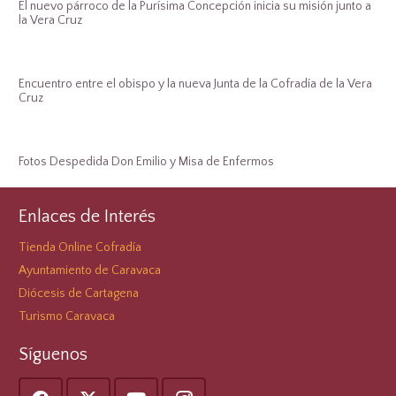
El nuevo párroco de la Purísima Concepción inicia su misión junto a
la Vera Cruz
Encuentro entre el obispo y la nueva Junta de la Cofradía de la Vera
Cruz
Fotos Despedida Don Emilio y Misa de Enfermos
Enlaces de Interés
Tienda Online Cofradía
Ayuntamiento de Caravaca
Diócesis de Cartagena
Turismo Caravaca
Síguenos