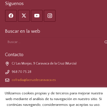
Síguenos
Buscar en la web
Buscar:
Contacto
C/ Las Monjas, 9 Caravaca de la Cruz (Murcia)
968 70 75 28
cofradia@lacruzdecaravaca.es
Formulario de Contacto
Utilizamos cookies propias y de terceros para mejorar nuestra
web mediante el análisis de tu navegación en nuestro sitio. Si
LOPD
continúas navegando, consideraremos que aceptas su uso.