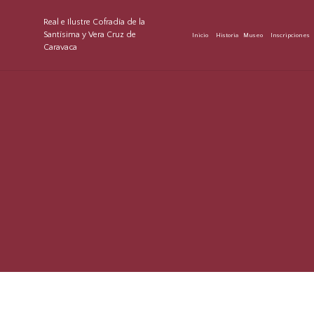
Real e Ilustre Cofradía de la
Santísima y Vera Cruz de
Inicio
Historia
Museo
Inscripciones
Caravaca