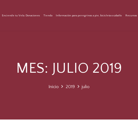
Enciende tu Vela. Donaciones
Tienda
Información para peregrinos a pie, bicicleta o caballo
Recursos 
MES:
JULIO 2019
Inicio
2019
julio