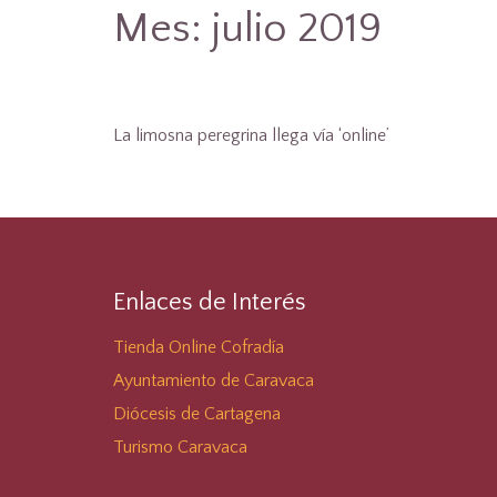
Mes:
julio 2019
La limosna peregrina llega vía ‘online’
Enlaces de Interés
Tienda Online Cofradía
Ayuntamiento de Caravaca
Diócesis de Cartagena
Turismo Caravaca