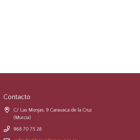
Contacto
C/ Las Monjas, 9 Caravaca de la Cruz
(Murcia)
968 70 75 28