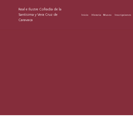
Real e Ilustre Cofradía de la
Santísima y Vera Cruz de
Inicio
Historia
Museo
Inscripciones
Caravaca