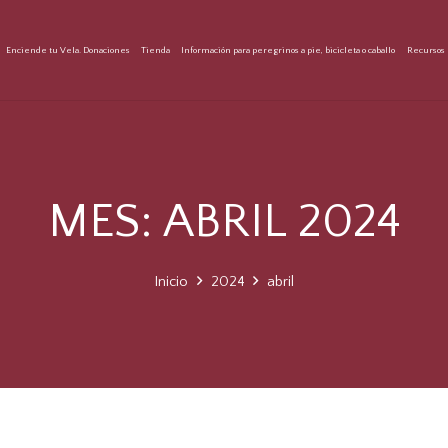
Enciende tu Vela. Donaciones
Tienda
Información para peregrinos a pie, bicicleta o caballo
Recursos 
MES:
ABRIL 2024
Inicio
2024
abril