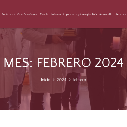
Enciende tu Vela. Donaciones
Tienda
Información para peregrinos a pie, bicicleta o caballo
Recursos 
MES:
FEBRERO 2024
Inicio
2024
febrero