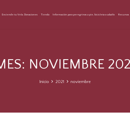
Enciende tu Vela. Donaciones
Tienda
Información para peregrinos a pie, bicicleta o caballo
Recursos 
MES:
NOVIEMBRE 202
Inicio
2021
noviembre