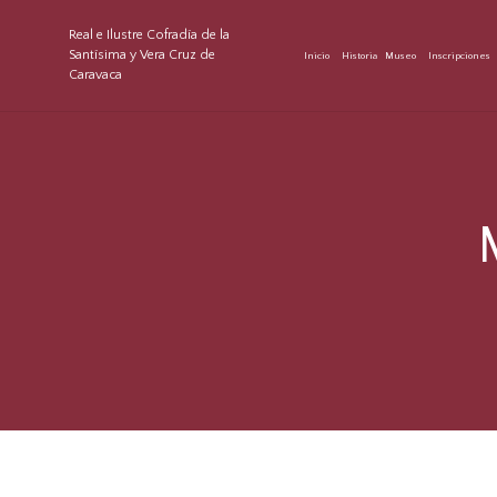
Real e Ilustre Cofradía de la
Santísima y Vera Cruz de
Inicio
Historia
Museo
Inscripciones
Caravaca