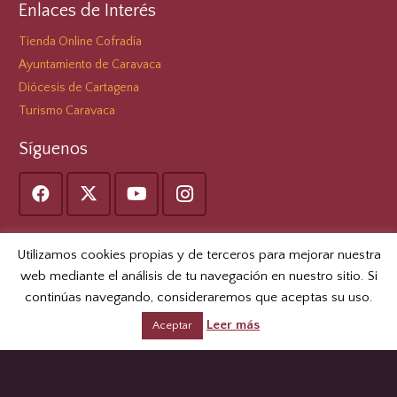
Enlaces de Interés
Tienda Online Cofradía
Ayuntamiento de Caravaca
Diócesis de Cartagena
Turismo Caravaca
Síguenos
Buscar en la web
Utilizamos cookies propias y de terceros para mejorar nuestra
web mediante el análisis de tu navegación en nuestro sitio. Si
Buscar:
continúas navegando, consideraremos que aceptas su uso.
Leer más
Aceptar
Contacto
C/ Las Monjas, 9 Caravaca de la Cruz (Murcia)