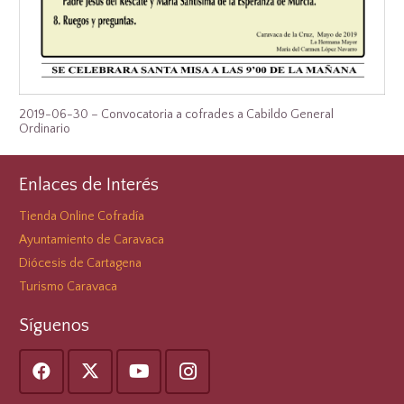
2019-06-30 – Convocatoria a cofrades a Cabildo General
Ordinario
Enlaces de Interés
Tienda Online Cofradía
Ayuntamiento de Caravaca
Diócesis de Cartagena
Turismo Caravaca
Síguenos