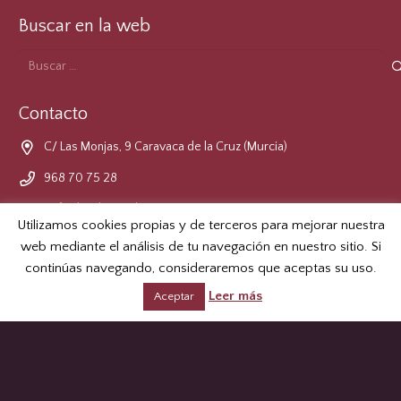
Buscar en la web
Buscar:
Contacto
C/ Las Monjas, 9 Caravaca de la Cruz (Murcia)
968 70 75 28
cofradia@lacruzdecaravaca.es
Utilizamos cookies propias y de terceros para mejorar nuestra
web mediante el análisis de tu navegación en nuestro sitio. Si
Formulario de Contacto
continúas navegando, consideraremos que aceptas su uso.
Leer más
Aceptar
LOPD
© 2026 Real e Ilustre Cofradía de la Santísima y Vera Cruz de
Caravaca.
Aviso Legal
.