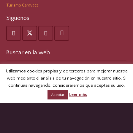
Turismo Caravaca
Síguenos
Buscar en la web
Buscar:
Utilizamos cookies propias y de terceros para mejorar nuestra
web mediante el análisis de tu navegación en nuestro sitio. Si
Contacto
continúas navegando, consideraremos que aceptas su uso.
C/ Las Monjas, 9 Caravaca de la Cruz (Murcia)
Leer más
Aceptar
968 70 75 28
cofradia@lacruzdecaravaca.es
Formulario de Contacto