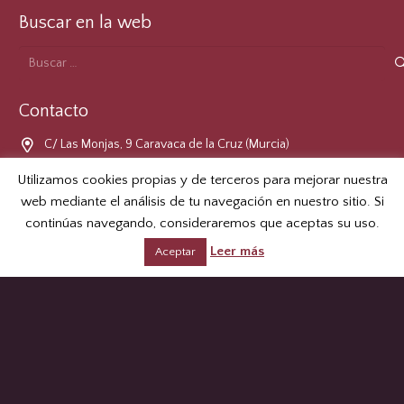
Buscar en la web
Buscar:
Contacto
C/ Las Monjas, 9 Caravaca de la Cruz (Murcia)
968 70 75 28
Utilizamos cookies propias y de terceros para mejorar nuestra
web mediante el análisis de tu navegación en nuestro sitio. Si
cofradia@lacruzdecaravaca.es
continúas navegando, consideraremos que aceptas su uso.
Leer más
Formulario de Contacto
Aceptar
LOPD
© 2026 Real e Ilustre Cofradía de la Santísima y Vera Cruz de
Caravaca.
Aviso Legal
.