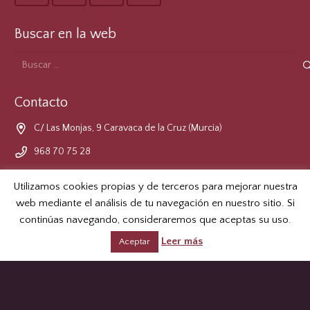
Buscar en la web
Buscar:
Contacto
C/ Las Monjas, 9 Caravaca de la Cruz (Murcia)
968 70 75 28
cofradia@lacruzdecaravaca.es
Utilizamos cookies propias y de terceros para mejorar nuestra
web mediante el análisis de tu navegación en nuestro sitio. Si
Formulario de Contacto
continúas navegando, consideraremos que aceptas su uso.
Leer más
Aceptar
LOPD
© 2026 Real e Ilustre Cofradía de la Santísima y Vera Cruz de
Caravaca.
Aviso Legal
.