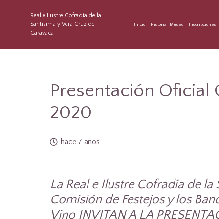
Real e Ilustre Cofradía de la
Santísima y Vera Cruz de
Inicio
Historia
Museo
Inscripciones
Caravaca
Presentación Oficial
2020
hace 7 años
La Real
e Ilustre Cofradía de la
Comisión de Festejos y los Ban
Vino INVITAN A LA PRESENT