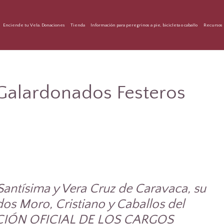
Enciende tu Vela. Donaciones
Tienda
Información para peregrinos a pie, bicicleta o caballo
Recursos 
 Galardonados Festeros
 Santísima y Vera Cruz de Caravaca, su
dos Moro, Cristiano y Caballos del
ACIÓN OFICIAL DE LOS CARGOS