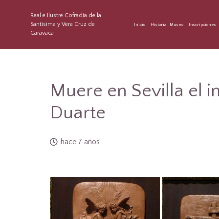
Real e Ilustre Cofradía de la
Santísima y Vera Cruz de
Inicio
Historia
Museo
Inscripciones
Caravaca
Muere en Sevilla el i
Duarte
hace 7 años