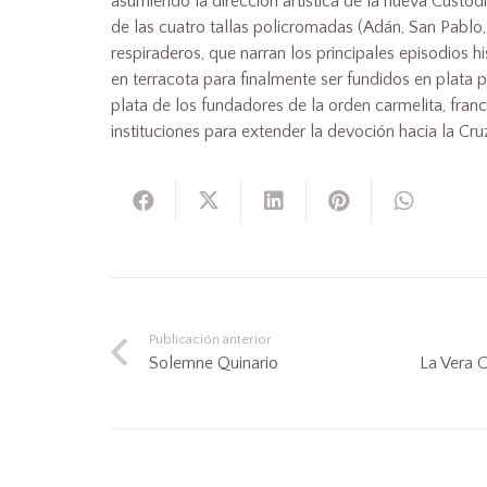
asumiendo la dirección artística de la nueva Cust
de las cuatro tallas policromadas (Adán, San Pablo, M
respiraderos, que narran los principales episodios hi
en terracota para finalmente ser fundidos en plata 
plata de los fundadores de la orden carmelita, fran
instituciones para extender la devoción hacia la Cr
Publicación anterior
Solemne Quinario
La Vera C