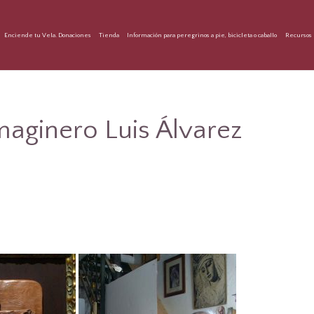
Enciende tu Vela. Donaciones
Tienda
Información para peregrinos a pie, bicicleta o caballo
Recursos 
maginero Luis Álvarez