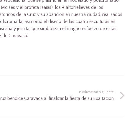
odia Procesional que se plasmó en el modelado y policromado
oisés y el profeta Isaías), los 4 altorrelieves de los
stóricos de la Cruz y su aparición en nuestra ciudad, realizados
policromada, así como el diseño de las cuatro esculturas en
ciscana y jesuita, que simbolizan el magno esfuerzo de estas
uz de Caravaca.
Publicación siguiente
ruz bendice Caravaca al finalizar la fiesta de su Exaltación