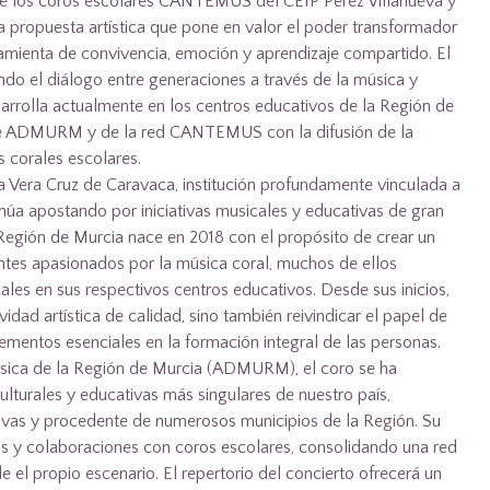
 de los coros escolares CANTEMUS del CEIP Pérez Villanueva y
a propuesta artística que pone en valor el poder transformador
amienta de convivencia, emoción y aprendizaje compartido. El
ndo el diálogo entre generaciones a través de la música y
sarrolla actualmente en los centros educativos de la Región de
 de ADMURM y de la red CANTEMUS con la difusión de la
s corales escolares.
la Vera Cruz de Caravaca, institución profundamente vinculada a
tinúa apostando por iniciativas musicales y educativas de gran
a Región de Murcia nace en 2018 con el propósito de crear un
ntes apasionados por la música coral, muchos de ellos
les en sus respectivos centros educativos. Desde sus inicios,
idad artística de calidad, sino también reivindicar el papel de
ementos esenciales en la formación integral de las personas.
sica de la Región de Murcia (ADMURM), el coro se ha
ulturales y educativas más singulares de nuestro país,
tivas y procedente de numerosos municipios de la Región. Su
os y colaboraciones con coros escolares, consolidando una red
 el propio escenario. El repertorio del concierto ofrecerá un