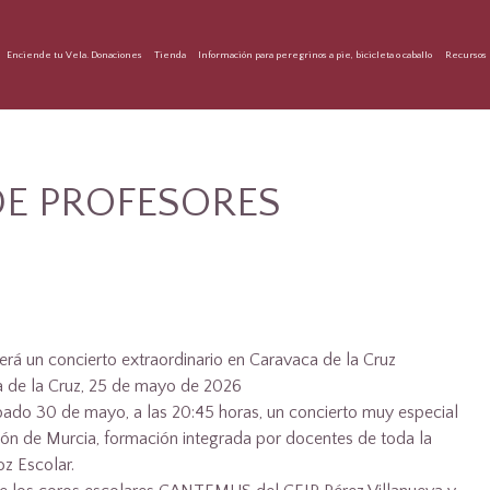
Enciende tu Vela. Donaciones
Tienda
Información para peregrinos a pie, bicicleta o caballo
Recursos 
E PROFESORES
erá un concierto extraordinario en Caravaca de la Cruz
a de la Cruz, 25 de mayo de 2026
bado 30 de mayo, a las 20:45 horas, un concierto muy especial
ión de Murcia, formación integrada por docentes de toda la
z Escolar.