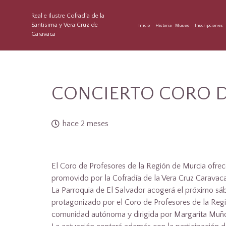
Real e Ilustre Cofradía de la
Santísima y Vera Cruz de
Inicio
Historia
Museo
Inscripciones
Caravaca
CONCIERTO CORO D
hace 2 meses
El Coro de Profesores de la Región de Murcia ofrec
promovido por la Cofradía de la Vera Cruz Caravac
La Parroquia de El Salvador acogerá el próximo sá
protagonizado por el Coro de Profesores de la Reg
comunidad autónoma y dirigida por Margarita Muño