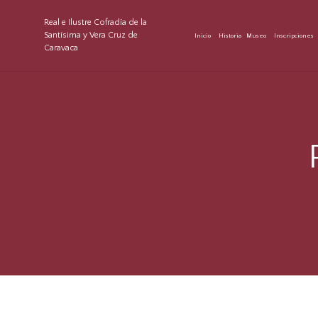
Real e Ilustre Cofradía de la
Santísima y Vera Cruz de
Inicio
Historia
Museo
Inscripciones
Caravaca