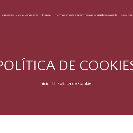
Enciende tu Vela. Donaciones
Tienda
Información para peregrinos a pie, bicicleta o caballo
Recursos 
POLÍTICA DE COOKIE
Inicio
Política de Cookies