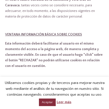
Caravaca
, tantas veces como se considere necesario, para
adecuarse, en todo momento, a las disposiciones vigentes en
materia de protección de datos de carácter personal.
VENTANA INFORMACIÓN BÁSICA SOBRE COOKIES
Esta información deberá facilitarse al usuario en el mismo
momento del acceso a la página web, de manera completa y
claramente visible. En caso de que el usuario haga “click” sobre
el botón “RECHAZAR” no podrán utilizarse cookies en relación
con el usuario en cuestión.
Utilizamos cookies propias y de terceros para mejorar nuestra
INFORMACIÓN BÁSICA SOBRE COOKIES
web mediante el análisis de tu navegación en nuestro sitio. Si
continúas navegando, consideraremos que aceptas su uso.
Una cookie o galleta informática es un pequeño archivo de
información que se guarda en su navegador cada vez que
Leer más
Aceptar
visita nuestra página web.