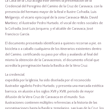
La Casa de la Cruz acogía este viernes la presentación de la
Credencial del Peregrino del Camino de la Cruz de Caravaca, con la
presencia del hermano mayor de la Real e Ilustre Cofradía, Luis
Melgarejo, el vicario episcopal de la zona Caravaca-Mula, David
Martínez, el ilustrador Pedro Hurtado, el vocal de redes sociales de
la Cofradía, José Luis Jorquera, y el alcalde de Caravaca, José
Francisco García.
El documento presentado identificará a quienes recorran a pie, en
bicicleta o a caballo cualquiera de los itinerarios existentes dentro
del Camino, certificando su paso por ellos y avalando al final del
mismo la obtención de la Caravacensis, el documento oficial que
acredita la peregrinación hasta la Basílica de la Vera Cruz.
La credencial,
expedida por la Iglesia, ha sido diseñada por el reconocido
ilustrador aguileño Pedro Hurtado, y presenta una marcada estética
barroca, en alusión a los siglos XVII y XVIII, periodo de mayor
difusión de la Vera Cruz de Caravaca en el mundo. Sus
ilustraciones contienen múltiples referencias a la historia de las
peregrinaciones hasta la Basílica: templarios, san Juan de la Cruz, los